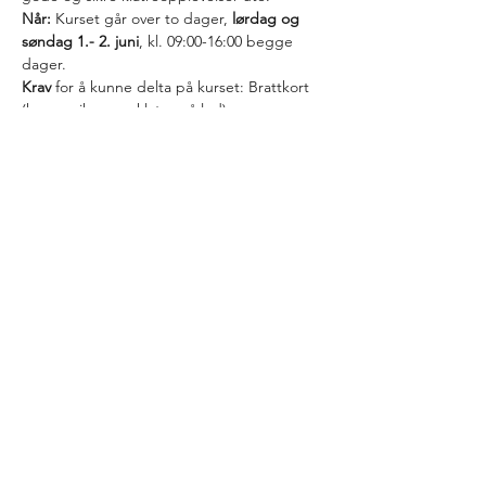
Når:
 Kurset går over to dager, 
lørdag og 
søndag 1.- 2. juni
, kl. 09:00-16:00 begge 
dager. 
Krav
 for å kunne delta på kurset: Brattkort 
(kunne sikre- og klatre på led)
Pris
: 500kr per deltaker
Inkludert i prisen
: Mulighet til å låne sele, 
sko og tau, samt annet utstyr. :-)
Kurset holdes av sertifiserte instruktører fra 
vår helt egen klatreklubb!
Les mer >