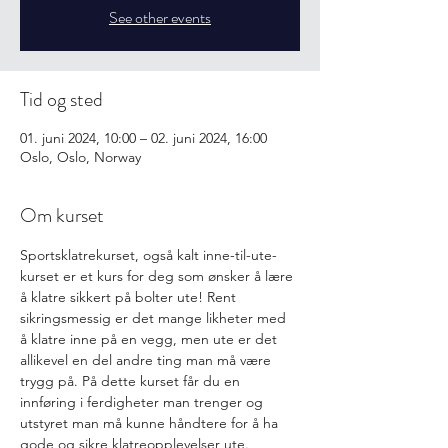
See other events
Tid og sted
01. juni 2024, 10:00 – 02. juni 2024, 16:00
Oslo, Oslo, Norway
Om kurset
Sportsklatrekurset, også kalt inne-til-ute-
kurset er et kurs for deg som ønsker å lære 
å klatre sikkert på bolter ute! Rent 
sikringsmessig er det mange likheter med 
å klatre inne på en vegg, men ute er det 
allikevel en del andre ting man må være 
trygg på. På dette kurset får du en 
innføring i ferdigheter man trenger og 
utstyret man må kunne håndtere for å ha 
gode og sikre klatreopplevelser ute.