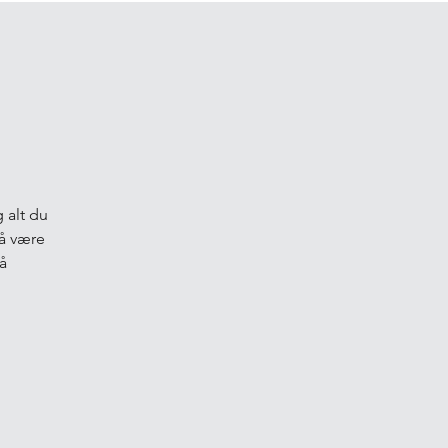
 alt du
 å være
å