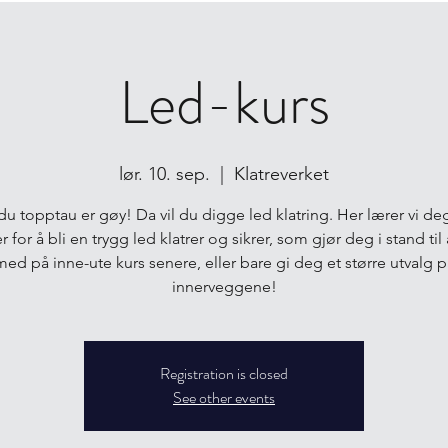
Led-kurs
lør. 10. sep.
  |  
Klatreverket
du topptau er gøy! Da vil du digge led klatring. Her lærer vi deg
r for å bli en trygg led klatrer og sikrer, som gjør deg i stand til
med på inne-ute kurs senere, eller bare gi deg et større utvalg p
innerveggene!
Registration is closed
See other events