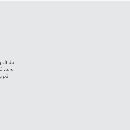
 alt du
l å være
g på