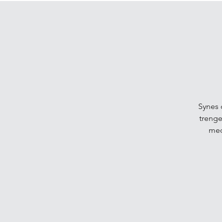
Synes 
trenger
med