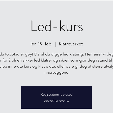
Led-kurs
lør. 19. feb.
  |  
Klatreverket
du topptau er gøy! Da vil du digge led klatring. Her lærer vi deg
 for å bli en sikker led klatrer og sikrer, som gjør deg i stand ti
 på inne-ute kurs og klatre ute, eller bare gi deg et større utval
innerveggene!
Registration is closed
See other events