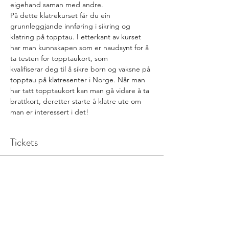
eigehand saman med andre.
På dette klatrekurset får du ein 
grunnleggjande innføring i sikring og 
klatring på topptau. I etterkant av kurset 
har man kunnskapen som er naudsynt for å 
ta testen for topptaukort, som 
kvalifiserar deg til å sikre born og vaksne på 
topptau på klatresenter i Norge. Når man 
har tatt topptaukort kan man gå vidare å ta 
brattkort, deretter starte å klatre ute om 
man er interessert i det!
Tickets
Sale ended
Ticket type
Medlem
More info