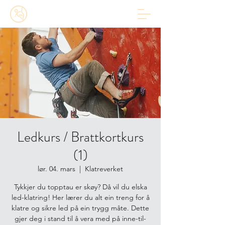
Ledkurs / Brattkortkurs
(1)
lør. 04. mars
  |  
Klatreverket
Tykkjer du topptau er skøy? Då vil du elska
led-klatring! Her lærer du alt ein treng for å
klatre og sikre led på ein trygg måte. Dette
gjer deg i stand til å vera med på inne-til-