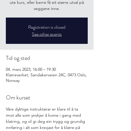
ute kurs, eller berre få eit større utval på
veggane inne.
Registration is closed
See other events
Tid og sted
04. mars 2023, 16:00 – 19:30
Klatreverket, Sandakerveien 24C, 0473 Oslo,
Norway
Om kurset
Våre dyktige instruktørar er klare til å ta 
imot alle som ynskjer å kome i gang med 
klatring, og vil gi deg ein trygg og grundig 
innføring i alt som krevjast for å klatre på 