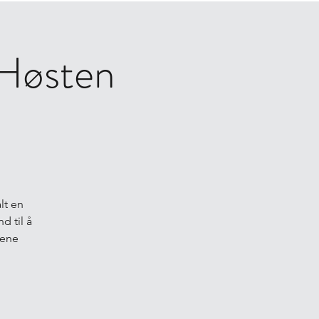
 Høsten
lt en
d til å
gene