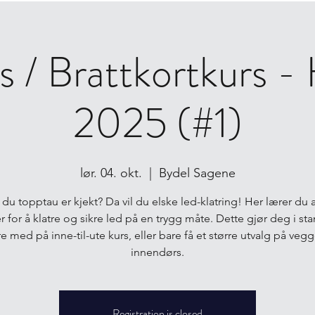
s / Brattkortkurs -
2025 (#1)
lør. 04. okt.
  |  
Bydel Sagene
 du topptau er kjekt? Da vil du elske led-klatring! Her lærer du a
r for å klatre og sikre led på en trygg måte. Dette gjør deg i stan
e med på inne-til-ute kurs, eller bare få et større utvalg på veg
innendørs.
Registration is closed