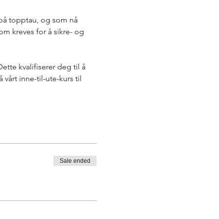
e på topptau, og som nå 
m kreves for å sikre- og 
tte kvalifiserer deg til å 
rt inne-til-ute-kurs til 
Sale ended