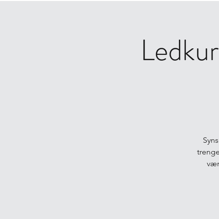
Ledkur
Syns
trenge
vær