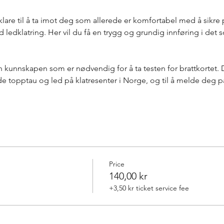
 klare til å ta imot deg som allerede er komfortabel med å sikr
edklatring. Her vil du få en trygg og grundig innføring i det so
n kunnskapen som er nødvendig for å ta testen for brattkortet. De
 topptau og led på klatresenter i Norge, og til å melde deg på vå
Price
140,00 kr
+3,50 kr ticket service fee